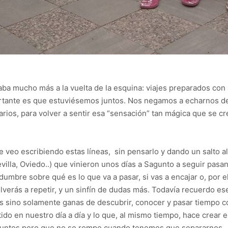
aba mucho más a la vuelta de la esquina: viajes preparados con
ortante es que estuviésemos juntos. Nos negamos a echarnos 
rios, para volver a sentir esa “sensación” tan mágica que se c
e veo escribiendo estas líneas, sin pensarlo y dando un salto a
Sevilla, Oviedo..) que vinieron unos días a Sagunto a seguir p
mbre sobre qué es lo que va a pasar, si vas a encajar o, por el 
volverás a repetir, y un sinfín de dudas más. Todavía recuerdo 
s sino solamente ganas de descubrir, conocer y pasar tiempo co
ido en nuestro día a día y lo que, al mismo tiempo, hace crear
untos pero que no se rompe cuando tenemos que separarnos.