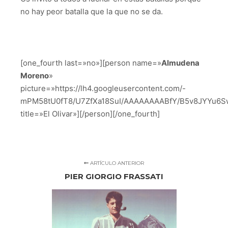
no hay peor batalla que la que no se da.
[one_fourth last=»no»][person name=»
Almudena
Moreno
»
picture=»https://lh4.googleusercontent.com/-
mPM58tU0fT8/U7ZfXa18SuI/AAAAAAAABfY/B5v8JYYu6Sw
title=»El Olivar»][/person][/one_fourth]
ARTÍCULO ANTERIOR
PIER GIORGIO FRASSATI