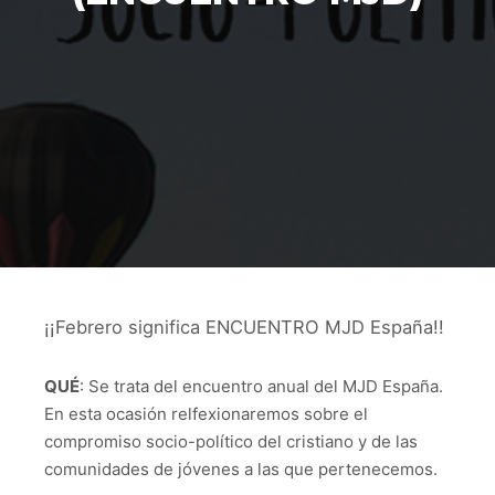
¡¡Febrero significa ENCUENTRO MJD España!!
QUÉ
: Se trata del encuentro anual del MJD España.
En esta ocasión relfexionaremos sobre el
compromiso socio-político del cristiano y de las
comunidades de jóvenes a las que pertenecemos.