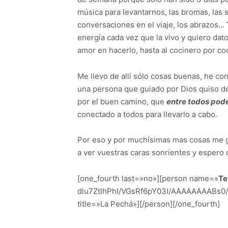
música para levantarnos, las bromas, las s
conversaciones en el viaje, los abrazos…
energía cada vez que la vivo y quiero dat
amor en hacerlo, hasta al cocinero por co
Me llevo de allí sólo cosas buenas, he c
una persona que guiado por Dios quiso de
por el buen camino, que
entre todos pod
conectado a todos para llevarlo a cabo.
Por eso y por muchísimas mas cosas me g
a ver vuestras caras sonrientes y espero
[one_fourth last=»no»][person name=»
Te
dlu7ZtIhPhI/VGsRf6pY03I/AAAAAAAABs0
title=»La Pechá»][/person][/one_fourth]