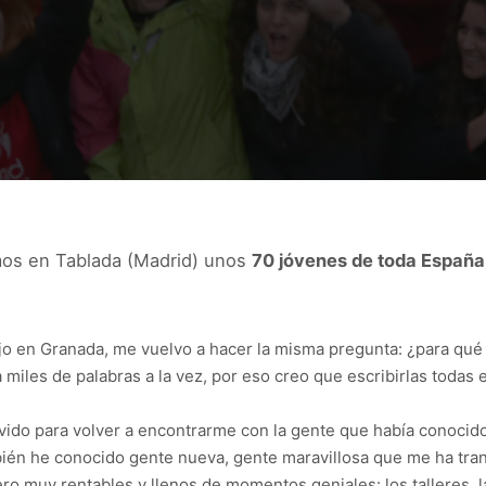
os en Tablada (Madrid) unos
70 jóvenes de toda España
jo en Granada, me vuelvo a hacer la misma pregunta: ¿para qué
iles de palabras a la vez, por eso creo que escribirlas todas es 
vido para volver a encontrarme con la gente que había conocido
mbién he conocido gente nueva, gente maravillosa que me ha tran
 muy rentables y llenos de momentos geniales: los talleres, las 