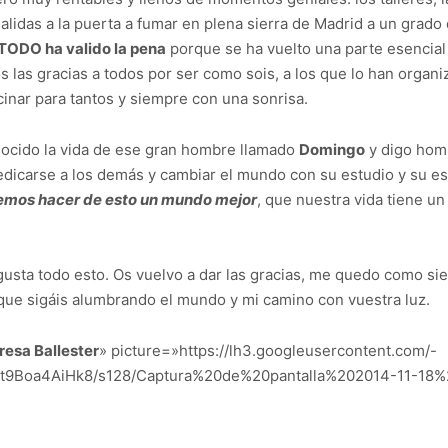
alidas a la puerta a fumar en plena sierra de Madrid a un grado d
TODO ha valido la pena
porque se ha vuelto una parte esencial 
os las gracias a todos por ser como sois, a los que lo han orga
cinar para tantos y siempre con una sonrisa.
onocido la vida de ese gran hombre llamado
Domingo
y digo homb
dicarse a los demás y cambiar el mundo con su estudio y su e
emos hacer de esto un mundo mejor
, que nuestra vida tiene u
usta todo esto. Os vuelvo a dar las gracias, me quedo como s
 que sigáis alumbrando el mundo y mi camino con vuestra luz.
resa Ballester
» picture=»https://lh3.googleusercontent.com/-
/t9Boa4AiHk8/s128/Captura%20de%20pantalla%202014-11-18