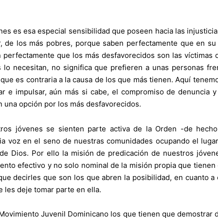
es es esa especial sensibilidad que poseen hacia las injustici
r, de los más pobres, porque saben perfectamente que en su 
n perfectamente que los más desfavorecidos son las víctimas del
lo necesitan, no significa que prefieren a unas personas fre
que es contraria a la causa de los que más tienen. Aquí tenem
r e impulsar, aún más si cabe, el compromiso de denuncia y 
n una opción por los más desfavorecidos.
os jóvenes se sienten parte activa de la Orden -de hecho 
opia voz en el seno de nuestras comunidades ocupando el luga
e Dios. Por ello la misión de predicación de nuestros jóven
ento efectivo y no solo nominal de la misión propia que tienen 
e decirles que son los que abren la posibilidad, en cuanto a
les deje tomar parte en ella.
l Movimiento Juvenil Dominicano los que tienen que demostrar