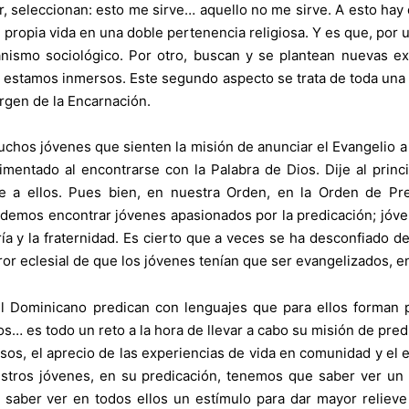
cir, seleccionan: esto me sirve… aquello no me sirve. A esto ha
propia vida en una doble pertenencia religiosa. Y es que, por un
ianismo sociológico. Por otro, buscan y se plantean nuevas ex
e estamos inmersos. Este segundo aspecto se trata de toda una
rgen de la Encarnación.
uchos jóvenes que sienten la misión de anunciar el Evangelio a
erimentado al encontrarse con la Palabra de Dios. Dije al princ
 a ellos. Pues bien, en nuestra Orden, en la Orden de Pre
emos encontrar jóvenes apasionados por la predicación; jóve
ría y la fraternidad. Es cierto que a veces se ha desconfiado d
or eclesial de que los jóvenes tenían que ser evangelizados, e
 Dominicano predican con lenguajes que para ellos forman pa
dos… es todo un reto a la hora de llevar a cabo su misión de pr
giosos, el aprecio de las experiencias de vida en comunidad y el
uestros jóvenes, en su predicación, tenemos que saber ver un 
saber ver en todos ellos un estímulo para dar mayor relieve 