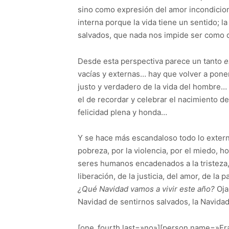
sino como expresión del amor incondiciona
interna porque la vida tiene un sentido; 
salvados, que nada nos impide ser como
Desde esta perspectiva parece un tanto
e
vacías y externas… hay que volver a poner
justo y verdadero de la vida del hombre…
el de recordar y celebrar el nacimiento de
felicidad plena y honda…
Y se hace más escandaloso todo lo exter
pobreza, por la violencia, por el miedo, 
seres humanos encadenados a la tristeza, a
liberación, de la justicia, del amor, de la 
¿Qué Navidad vamos a vivir este año?
Oja
Navidad de sentirnos salvados, la Navida
[one_fourth last=»no»][person name=»Fra