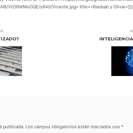
I2I6WMoOQE/s640/Vicente.jpg» title=»Baobab y Olivar»][/p
OR
A
TIZADO?
INTELIGENCI
á publicada.
Los campos obligatorios están marcados con
*