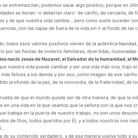
e se entremezclan, podemos sacar algo positivo, porque en últi
dades se llenan –o deberían claro- de cariño, de cercanía, de fam
es y de que nuestra vida cambie… pero como suele suceder con 
ncias, con las capas de fuera de la vida sin ir al fondo de las 
, todos esos valores positivos vienen de la auténtica Navidad, 
no por las fiestas de invierno familiares, divertidas, ilusionad
os nació Jesús de Nazaret, el Salvador de la humanidad, el Mes
de que nuestra vida puede cambiar y ser una vida más viva, trajo 
r más felices a los demás y por eso, como imagen de ese cariño
ntido profundo de la paz, de la concordia, de la fraternidad, de 
 prueba de que el mundo puede ser de otra manera, de que la vid
e en una vida en la que veamos que la señora con la que nos c
que trabaja en la puerta de nuestro trabajo, no son unos desc
dos de Dios, todos queridos por Él, y a todos nosotros nos nació
Él…
na de su contenido verdadero, y de esa manera vuelve todo a su c