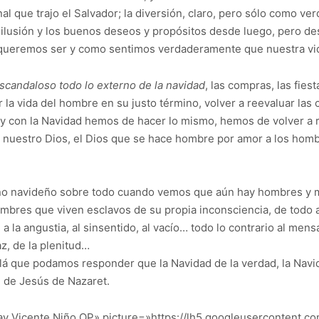
l que trajo el Salvador; la diversión, claro, pero sólo como ver
la ilusión y los buenos deseos y propósitos desde luego, pero 
 queremos ser y como sentimos verdaderamente que nuestra vi
scandaloso todo lo externo de la navidad
, las compras, las fiest
 la vida del hombre en su justo término, volver a reevaluar las 
 y con la Navidad hemos de hacer lo mismo, hemos de volver a r
 nuestro Dios, el Dios que se hace hombre por amor a los hombres
no navideño sobre todo cuando vemos que aún hay hombres y mu
hombres que viven esclavos de su propia inconsciencia, de todo
 la angustia, al sinsentido, al vacío… todo lo contrario al men
paz, de la plenitud…
lá que podamos responder que la Navidad de la verdad, la Navidad
d de Jesús de Nazaret.
y Vicente Niño OP» picture=»https://lh5.googleusercontent.co